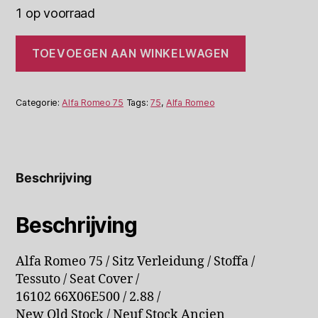
1 op voorraad
Alfa
TOEVOEGEN AAN WINKELWAGEN
Romeo
75
Tessuto
Stoelbekleding
Categorie:
Alfa Romeo 75
Tags:
75
,
Alfa Romeo
16102
aantal
Beschrijving
Beschrijving
Alfa Romeo 75 / Sitz Verleidung / Stoffa /
Tessuto / Seat Cover /
16102 66X06E500 / 2.88 /
New Old Stock / Neuf Stock Ancien