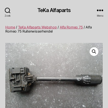
TeKa Alfaparts
Zoek
Menu
Home
/
TeKa Alfaparts Webshop
/
Alfa Romeo 75
/ Alfa
Romeo 75 Ruitenwisserhendel