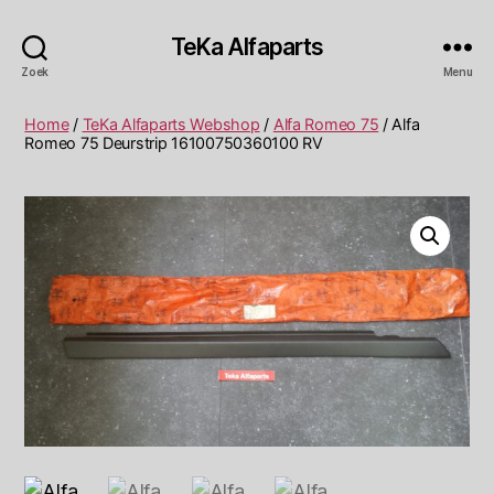
TeKa Alfaparts
Zoek
Menu
Home
/
TeKa Alfaparts Webshop
/
Alfa Romeo 75
/ Alfa
Romeo 75 Deurstrip 16100750360100 RV