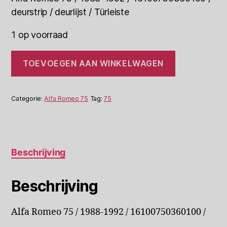
deurstrip / deurlijst / Türleiste
1 op voorraad
Alfa
TOEVOEGEN AAN WINKELWAGEN
Romeo
75
Deurstrip
16100750360100
Categorie:
Alfa Romeo 75
Tag:
75
RV
aantal
Beschrijving
Beschrijving
Alfa Romeo 75 / 1988-1992 / 16100750360100 /