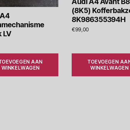
Audi A4 Avant B8
(8K5) Kofferbakze
 A4
8K986355394H
mmechanisme
€
99,00
k LV
TOEVOEGEN AAN
TOEVOEGEN AA
WINKELWAGEN
WINKELWAGEN