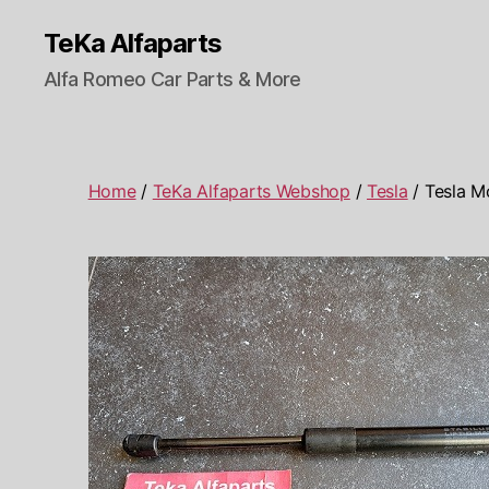
TeKa Alfaparts
Alfa Romeo Car Parts & More
Home
/
TeKa Alfaparts Webshop
/
Tesla
/ Tesla M