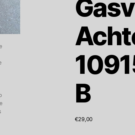
Gasv
Acht
1091
B
€
29,00