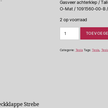
Gasveer achterklep / Tail
O-Mat / 1091560-00-B /
2 op voorraad
Tesla
TOEVOEGE
Model
3
(5YJ3)
Gasveer
Categorie:
Tesla
Tags:
Tesla
,
Tesl
Achterklep
1091560-
00-
B
aantal
Heckklappe Strebe