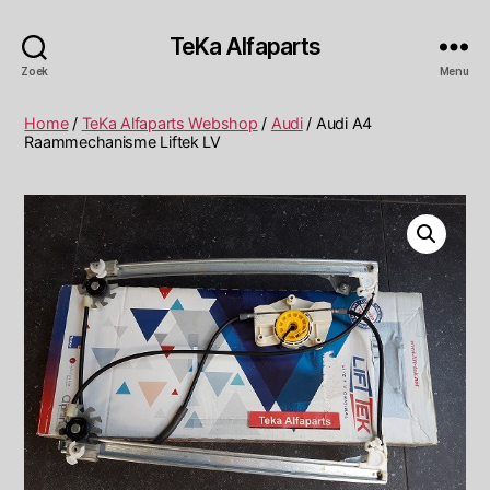
TeKa Alfaparts
Zoek
Menu
Home
/
TeKa Alfaparts Webshop
/
Audi
/ Audi A4
Raammechanisme Liftek LV