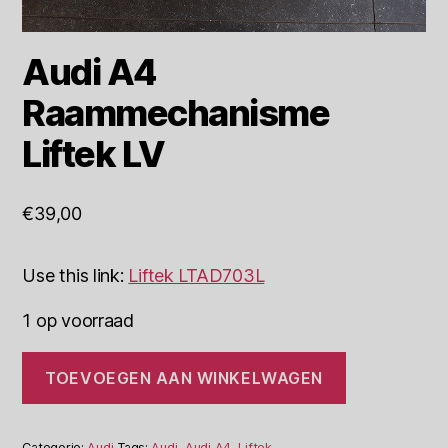
Audi A4
Raammechanisme
Liftek LV
€
39,00
Use this link:
Liftek LTAD703L
1 op voorraad
Audi
TOEVOEGEN AAN WINKELWAGEN
A4
Raammechanisme
Liftek
LV
Categorie:
Audi
Tags:
Audi
,
Audi A4
,
Liftek