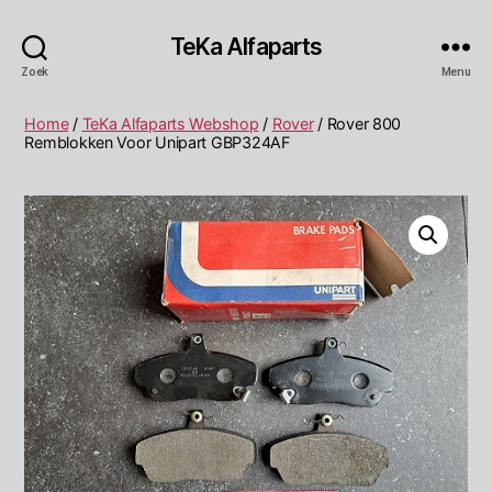
TeKa Alfaparts
Zoek
Menu
Home
/
TeKa Alfaparts Webshop
/
Rover
/ Rover 800
Remblokken Voor Unipart GBP324AF