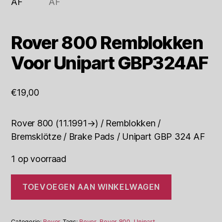
Rover 800 Remblokken
Voor Unipart GBP324AF
€
19,00
Rover 800 (11.1991→) / Remblokken /
Bremsklötze / Brake Pads / Unipart GBP 324 AF
1 op voorraad
Rover
TOEVOEGEN AAN WINKELWAGEN
800
Remblokken
Voor
Unipart
Categorie:
Rover
Tags:
Rover
,
Rover 800
,
Unipart