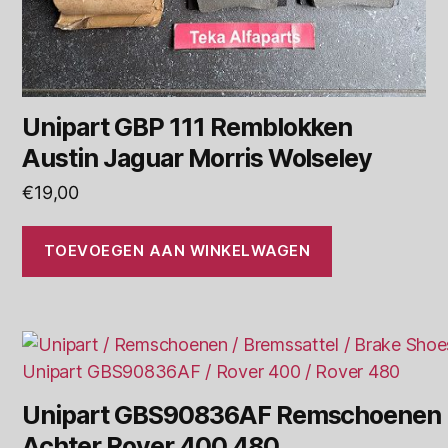
Unipart GBP 111 Remblokken
Austin Jaguar Morris Wolseley
€
19,00
TOEVOEGEN AAN WINKELWAGEN
Unipart GBS90836AF Remschoenen
Achter Rover 400 480