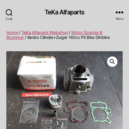
TeKa Alfaparts
Zoek
Menu
Home
/
TeKa Alfaparts Webshop
/
Motor Scooter &
Brommer
/ Kenbo Cilinder+Zuiger 140cc Pit Bike Dirtbike