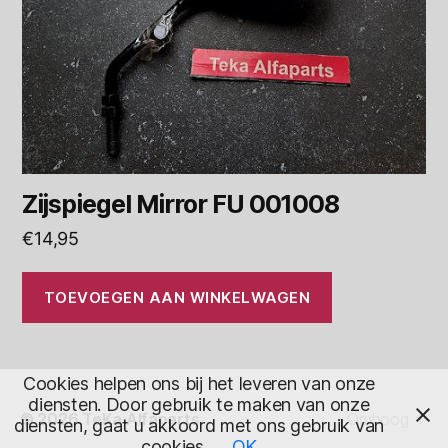
Zijspiegel Mirror FU 001008
€
14,95
TOEVOEGEN AAN WINKELWAGEN
Cookies helpen ons bij het leveren van onze
diensten. Door gebruik te maken van onze
© 2026
TeKa Alfaparts
Omhoog
↑
diensten, gaat u akkoord met ons gebruik van
cookies.
OK