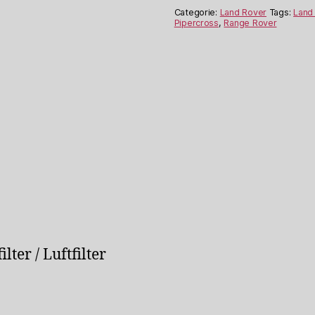
Rover
Categorie:
Land Rover
Tags:
Land
aantal
Pipercross
,
Range Rover
lter / Luftfilter