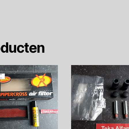
oducten
in