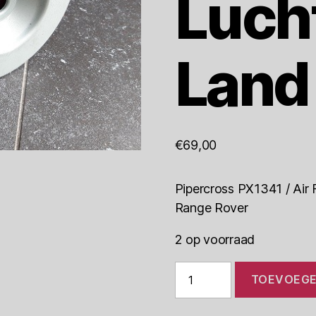
Lucht
Land
€
69,00
Pipercross PX1341 / Air Fil
Range Rover
2 op voorraad
Pipercross
TOEVOEGE
PX1341
Luchtfilter
Land