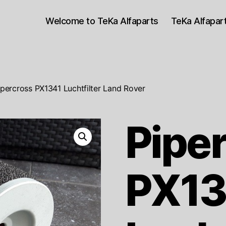
Welcome to TeKa Alfaparts
TeKa Alfapa
ipercross PX1341 Luchtfilter Land Rover
Pipe
PX13