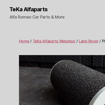
TeKa Alfaparts
Alfa Romeo Car Parts & More
Home
/
TeKa Alfaparts Webshop
/
Land Rover
/ P