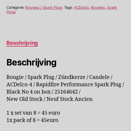
Spark
Categorie:
Bougies / Spark Plugs
Tags:
ACDelco
,
Bougies
,
Spark
Plug
Plugs
Black
4
aantal
Beschrijving
Beschrijving
Bougie / Spark Plug / Zündkerze / Candele /
ACDelco-4 / Rapidfire Performance Spark Plug /
Black No 4 on box / 25164642 /
New Old Stock / Neuf Stock Ancien
1 x set van 8 = 45 euro
1x pack of 8 = 45euro