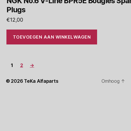
NGK No.6 V-Line BPR5E Bougies Spa
Plugs
€
12,00
TOEVOEGEN AAN WINKELWAGEN
1
2
→
© 2026
TeKa Alfaparts
Omhoog
↑