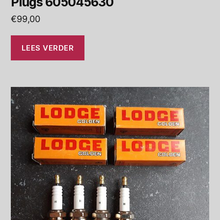
Plugs 605045630
€
99,00
LEES VERDER