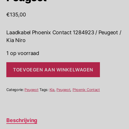
€
135,00
Laadkabel Phoenix Contact 1284923 / Peugeot /
Kia Niro
1 op voorraad
Laadkabel
TOEVOEGEN AAN WINKELWAGEN
Phoenix
Contact
1284923
6m
Categorie:
Peugeot
Tags:
Kia
,
Peugeot
,
Phoenix Contact
Peugeot
aantal
Beschrijving