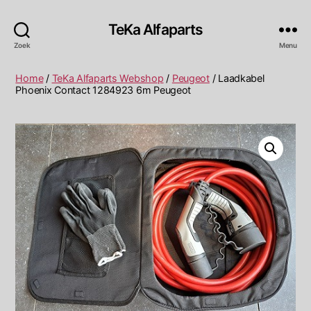
TeKa Alfaparts
Zoek
Menu
Home
/
TeKa Alfaparts Webshop
/
Peugeot
/ Laadkabel
Phoenix Contact 1284923 6m Peugeot