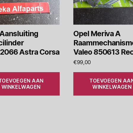
Aansluiting
Opel Meriva A
ilinder
Raammechanism
2066 Astra Corsa
Valeo 850613 Re
€
99,00
TOEVOEGEN AAN
TOEVOEGEN AA
WINKELWAGEN
WINKELWAGEN