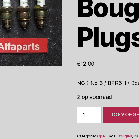
Boug
Plug
€
12,00
NGK No 3 / BPR6H / Boug
2 op voorraad
NGK
TOEVOEGE
No.3
V-
Line
BPR6H
Categorie:
Opel
Tags:
Bougies
,
N