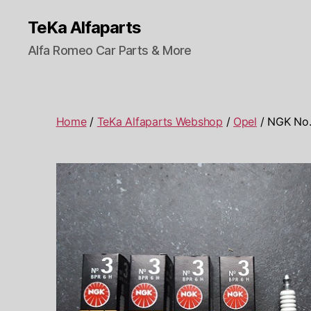
TeKa Alfaparts
Alfa Romeo Car Parts & More
Home
/
TeKa Alfaparts Webshop
/
Opel
/ NGK No.