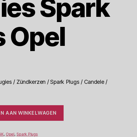
ies Spark
s Opel
ies / Zündkerzen / Spark Plugs / Candele /
N AAN WINKELWAGEN
GK
,
Opel
,
Spark Plugs