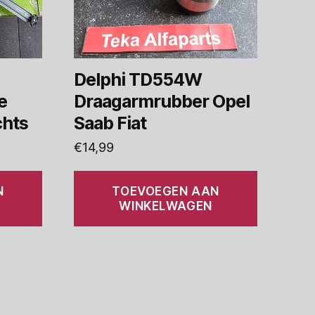
Delphi TD554W
e
Draagarmrubber Opel
chts
Saab Fiat
€
14,99
N
TOEVOEGEN AAN
WINKELWAGEN