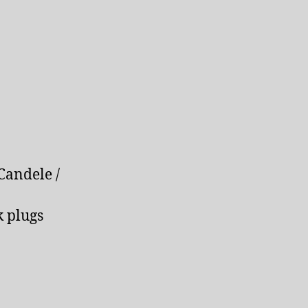
Bougies
Spark
Plugs
Opel
aantal
Candele /
k plugs