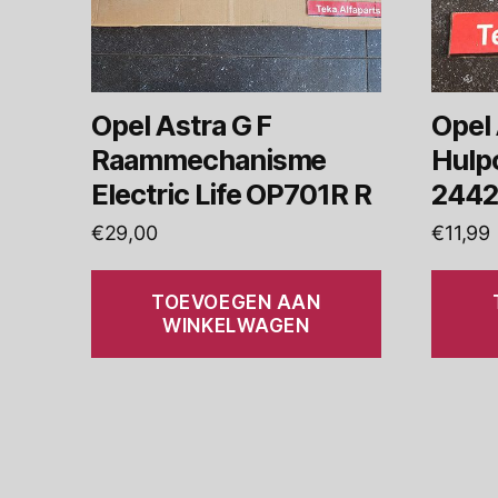
Opel Astra G F
Opel 
Raammechanisme
Hulpc
Electric Life OP701R R
2442
€
29,00
€
11,99
TOEVOEGEN AAN
WINKELWAGEN