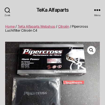
TeKa Alfaparts
Zoek
Menu
Home
/
TeKa Alfaparts Webshop
/
Citroën
/ Pipercross
Luchtfilter Citroën C4