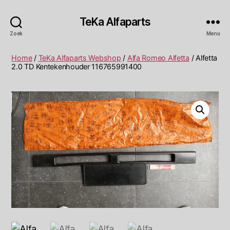
TeKa Alfaparts
Zoek
Menu
Home
/
TeKa Alfaparts Webshop
/
Alfa Romeo Alfetta
/ Alfetta
2.0 TD Kentekenhouder 116765991400