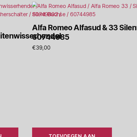
Alfa Romeo Alfasud & 33 Silen
itenwisserhendel
60744985
€
39,00
N
TOEVOEGEN AAN