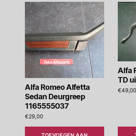
Alfa 
TD ui
Alfa Romeo Alfetta
€
49,0
Sedan Deurgreep
1165555037
€
29,00
TOEVOEGEN AAN