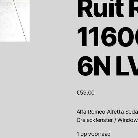
Ruit
1160
6N L
€
59,00
Alfa Romeo Alfetta Sedan
Dreieckfenster / Windo
1 op voorraad