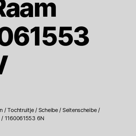
 Raam
061553
V
 / Tochtruitje / Scheibe / Seitenscheibe /
w / 1160061553 6N