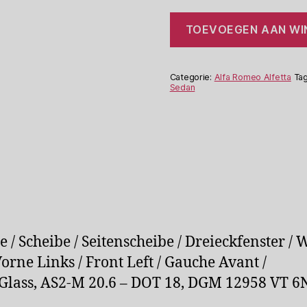
Alfa
TOEVOEGEN AAN W
Romeo
Alfetta
Sedan
Ruit
Categorie:
Alfa Romeo Alfetta
Ta
Raam
Sedan
1160061553
6N
LV
aantal
e / Scheibe / Seitenscheibe / Dreieckfenster /
orne Links / Front Left / Gauche Avant /
 Glass, AS2-M 20.6 – DOT 18, DGM 12958 VT 6N