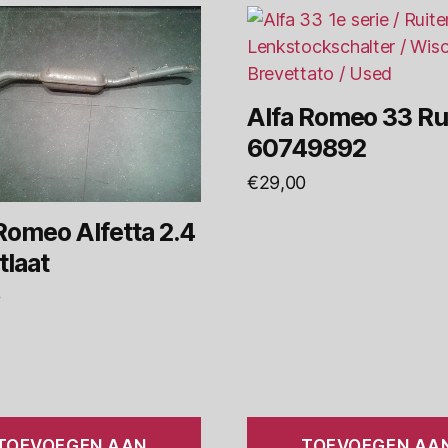
Alfa Romeo 33 Ru
60749892
€
29,00
Romeo Alfetta 2.4
tlaat
0
TOEVOEGEN AAN
TOEVOEGEN AA