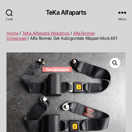
TeKa Alfaparts
Zoek
Menu
Home
/
TeKa Alfaparts Webshop
/
Alfa Romeo
Universeel
/ Alfa Romeo Set Autogordels Klippan Mod.401