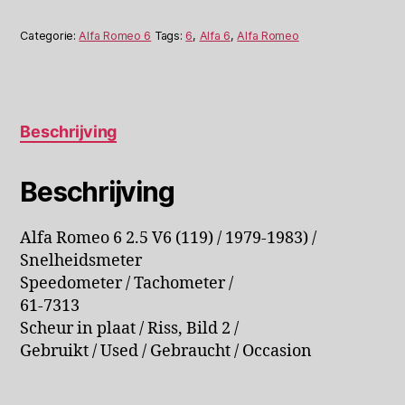
(119)
Snelheidsmeter
Categorie:
Alfa Romeo 6
Tags:
6
,
Alfa 6
,
Alfa Romeo
61-
7313
aantal
Beschrijving
Beschrijving
Alfa Romeo 6 2.5 V6 (119) / 1979-1983) /
Snelheidsmeter
Speedometer / Tachometer /
61-7313
Scheur in plaat / Riss, Bild 2 /
Gebruikt / Used / Gebraucht / Occasion