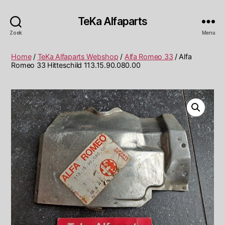
TeKa Alfaparts
Zoek
Menu
Home
/
TeKa Alfaparts Webshop
/
Alfa Romeo 33
/ Alfa
Romeo 33 Hitteschild 113.15.90.080.00