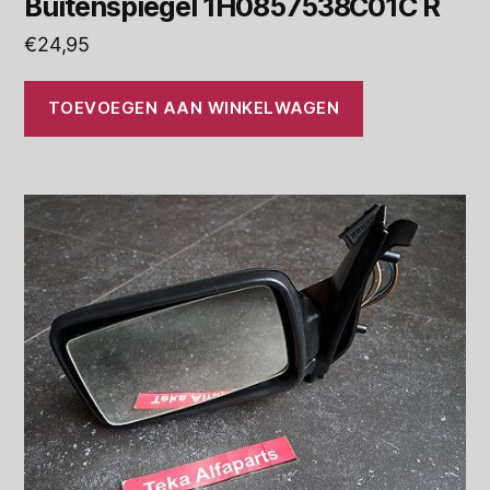
Buitenspiegel 1H0857538C01C R
€
24,95
TOEVOEGEN AAN WINKELWAGEN