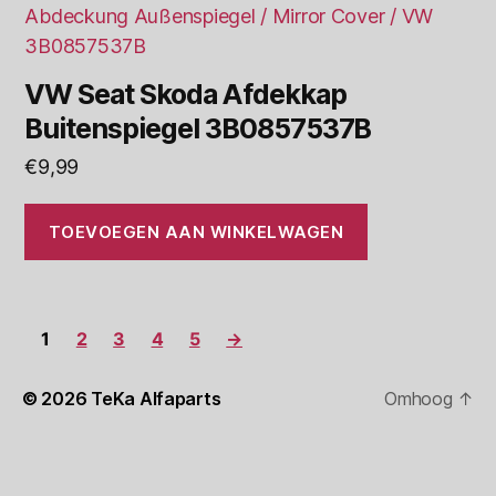
VW Seat Skoda Afdekkap
Buitenspiegel 3B0857537B
€
9,99
TOEVOEGEN AAN WINKELWAGEN
1
2
3
4
5
→
© 2026
TeKa Alfaparts
Omhoog
↑