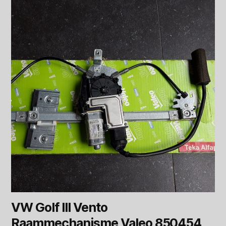
VW Golf III Vento
Raammechanisme Valeo 850454