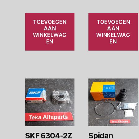
TOEVOEGEN
TOEVOEGEN
AAN
AAN
WINKELWAG
WINKELWAG
EN
EN
SKF 6304-2Z
Spidan