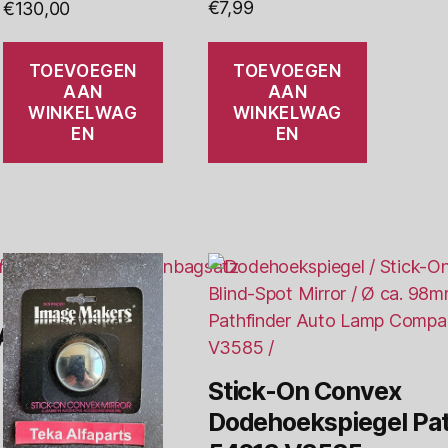
€
7,99
€
130,00
TOEVOEGEN
TOEVOEGEN
AAN
AAN
WINKELWAG
WINKELWAG
EN
EN
 Ashoesset
Stick-On Convex
Dodehoekspiegel Pat