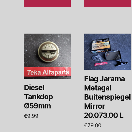
Flag Jarama
Diesel
Metagal
Tankdop
Buitenspiegel
Ø59mm
Mirror
20.073.00 L
€
9,99
€
79,00