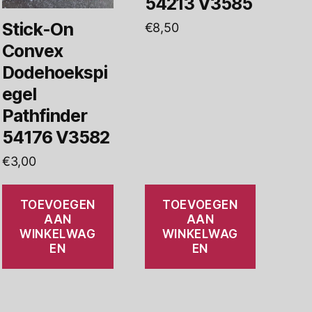
54213 V3585
Stick-On
€
8,50
Convex
Dodehoekspi
egel
Pathfinder
54176 V3582
€
3,00
TOEVOEGEN
TOEVOEGEN
AAN
AAN
WINKELWAG
WINKELWAG
EN
EN