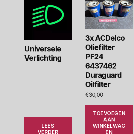
3x ACDelco
Oliefilter
Universele
PF24
Verlichting
6437462
Duraguard
Oilfilter
€
30,00
TOEVOEGEN
AAN
LEES
WINKELWAG
VERDER
EN