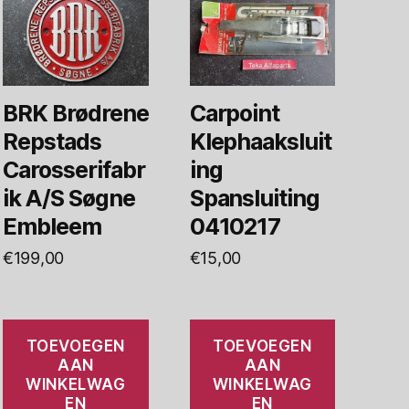
BRK Brødrene
Carpoint
Repstads
Klephaaksluit
Carosserifabr
ing
ik A/S Søgne
Spansluiting
Embleem
0410217
€
199,00
€
15,00
TOEVOEGEN
TOEVOEGEN
AAN
AAN
WINKELWAG
WINKELWAG
EN
EN