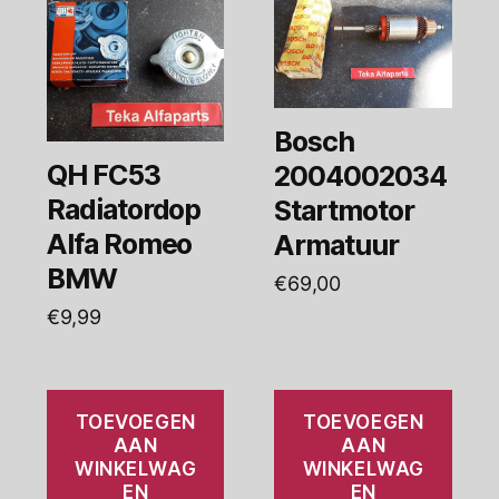
Bosch
QH FC53
2004002034
Radiatordop
Startmotor
Alfa Romeo
Armatuur
BMW
€
69,00
€
9,99
TOEVOEGEN
TOEVOEGEN
AAN
AAN
WINKELWAG
WINKELWAG
EN
EN