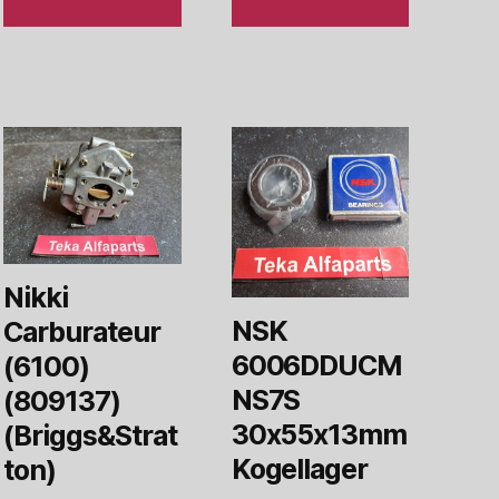
Nikki
NSK
Carburateur
6006DDUCM
(6100)
NS7S
(809137)
30x55x13mm
(Briggs&Strat
Kogellager
ton)