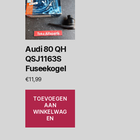
Audi 80 QH
QSJ1163S
Fuseekogel
€
11,99
TOEVOEGEN
AAN
WINKELWAG
EN