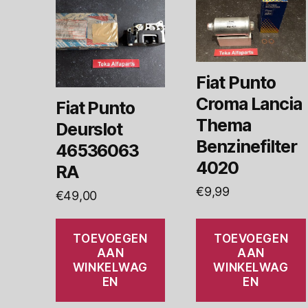
Fiat Punto
Croma Lancia
Fiat Punto
Thema
Deurslot
Benzinefilter
46536063
4020
RA
€
9,99
€
49,00
TOEVOEGEN
TOEVOEGEN
AAN
AAN
WINKELWAG
WINKELWAG
EN
EN