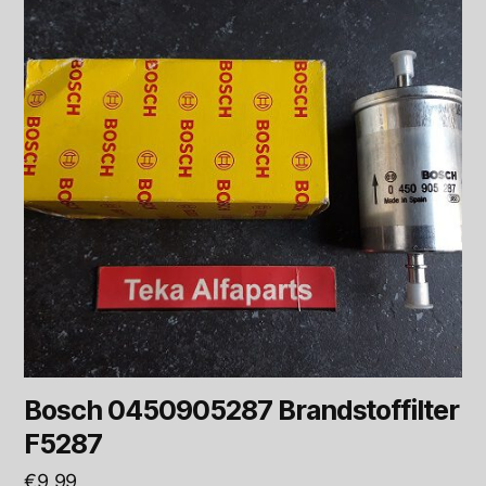
Bosch 0450905287 Brandstoffilter
F5287
€
9,99