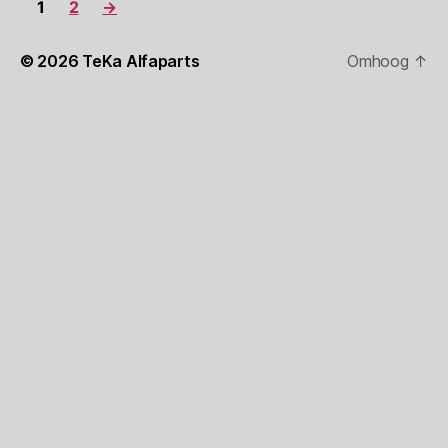
1
2
→
© 2026
TeKa Alfaparts
Omhoog
↑