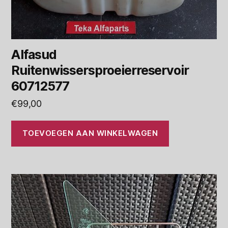
Alfasud
Ruitenwissersproeierreservoir
60712577
€
99,00
TOEVOEGEN AAN WINKELWAGEN