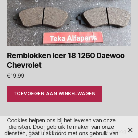
Remblokken Icer 18 1260 Daewoo
Chevrolet
€
19,99
TOEVOEGEN AAN WINKELWAGEN
Cookies helpen ons bij het leveren van onze
diensten. Door gebruik te maken van onze
© 2026
TeKa Alfaparts
Omhoog
↑
diensten, gaat u akkoord met ons gebruik van